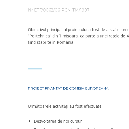
Nr ETF/0062/06-PCN-TM/1997
Obiectivul principal al proiectului a fost de a stabili u
“Politehnica” din Timișoara, ca parte a unei rețele de 
fiind stabilite în România.
PROIECT FINANTAT DE COMISIA EUROPEANA
Următoarele activități au fost efectuate:
Dezvoltarea de noi cursuri;