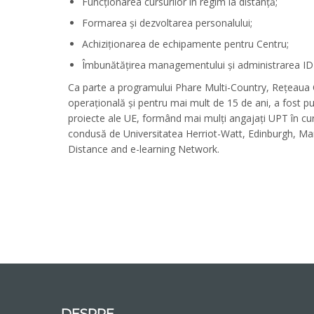
Funcționarea cursurilor în regim la distanță;
Formarea și dezvoltarea personalului;
Achiziționarea de echipamente pentru Centru;
Îmbunătățirea managementului și administrarea ID
Ca parte a programului Phare Multi-Country, Rețeaua 
operațională și pentru mai mult de 15 de ani, a fost pun
proiecte ale UE, formând mai mulți angajați UPT în cu
condusă de Universitatea Herriot-Watt, Edinburgh, Ma
Distance and e-learning Network.