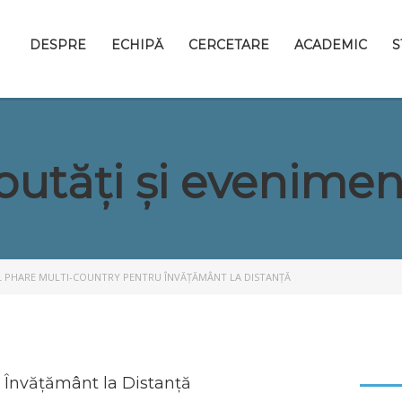
DESPRE
ECHIPĂ
CERCETARE
ACADEMIC
S
outăți și evenimen
PHARE MULTI-COUNTRY PENTRU ÎNVĂȚĂMÂNT LA DISTANȚĂ
 Învățământ la Distanță