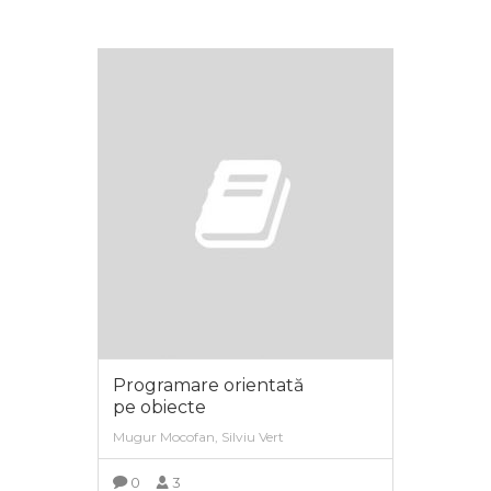
DETALII
Programare orientată
pe obiecte
Mugur Mocofan, Silviu Vert
0
3