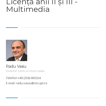
Licență anii II și III -
Multimedia
Radu Vasiu
Director Centrul Multimedia
Telefon:+40 (256) 403324
E-mail:
radu.vasiu@cm.upt.ro