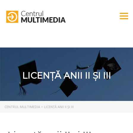
Togg
LICENȚĂ ANII II ȘI III
CENTRUL MULTIMEDIA
>
LICENȚĂ ANII II ȘI III