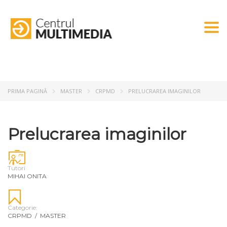
Togg
PRIMA PAGINĂ
MASTER
CRPMD
PRELUCRAREA IMAGINILOR
Prelucrarea imaginilor
Tutori
MIHAI ONITA
Categorie:
CRPMD
/
MASTER