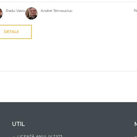
I
Radu Vasiu
Andrei Ternauciuc
DETALII
UTIL
LICENȚĂ ANUL IV TST3