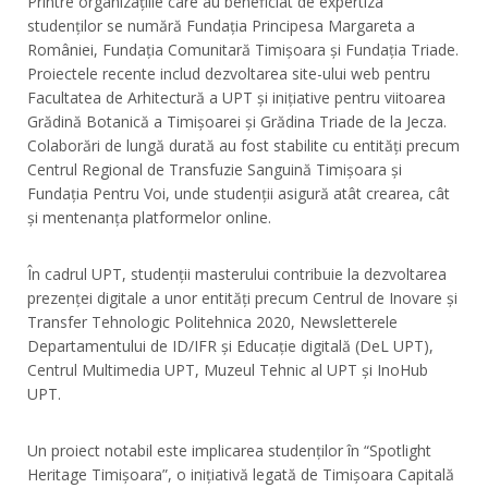
Printre organizațiile care au beneficiat de expertiza
studenților se numără Fundația Principesa Margareta a
României, Fundația Comunitară Timișoara și Fundația Triade.
Proiectele recente includ dezvoltarea site-ului web pentru
Facultatea de Arhitectură a UPT și inițiative pentru viitoarea
Grădină Botanică a Timișoarei și Grădina Triade de la Jecza.
Colaborări de lungă durată au fost stabilite cu entități precum
Centrul Regional de Transfuzie Sanguină Timișoara și
Fundația Pentru Voi, unde studenții asigură atât crearea, cât
și mentenanța platformelor online.
În cadrul UPT, studenții masterului contribuie la dezvoltarea
prezenței digitale a unor entități precum Centrul de Inovare şi
Transfer Tehnologic Politehnica 2020, Newsletterele
Departamentului de ID/IFR și Educație digitală (DeL UPT),
Centrul Multimedia UPT, Muzeul Tehnic al UPT și InoHub
UPT.
Un proiect notabil este implicarea studenților în “Spotlight
Heritage Timișoara”, o inițiativă legată de Timișoara Capitală