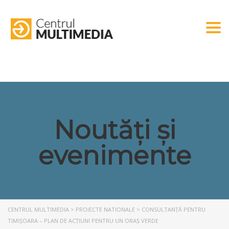
Togg
Noutăți și
evenimente
CENTRUL MULTIMEDIA
>
PROIECTE NATIONALE
>
CONSULTANȚĂ PENTRU
TIMIȘOARA – PLAN DE ACȚIUNI PENTRU UN ORAȘ VERDE